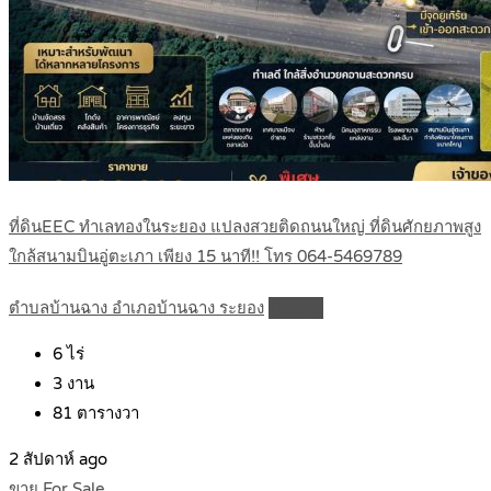
ที่ดินEEC ทำเลทองในระยอง แปลงสวยติดถนนใหญ่ ที่ดินศักยภาพสูง
ใกล้สนามบินอู่ตะเภา เพียง 15 นาที!! โทร 064-5469789
ตำบลบ้านฉาง อำเภอบ้านฉาง ระยอง
Details
6
ไร่
3
งาน
81
ตารางวา
2 สัปดาห์ ago
ขาย For Sale