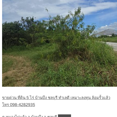
ขายด่วน ที่ดิน 5 ไร่ บ้านบึง ชลบุรี ทำเลดี เหมาะลงทุน ล้อมรั้วแล้ว
โทร 098-4282935
ต.หนองไผ่แก้ว อ.บ้านบึง จ.ชลบุรี
Details