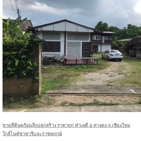
ขายที่ดินพร้อมสิ่งปลูกสร้าง ราคาถูก ทำเลดี อ.หางดง จ.เชียงใหม่
ใกล้ไนท์ซาฟารีและราชพฤกษ์