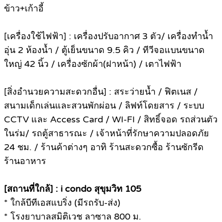
ข้าว+เก้าอี้
[เครื่องใช้ไฟฟ้า] : เครื่องปรับอากาศ 3 ตัว/ เครื่องทำน้ำ
อุ่น 2 ห้องน้ำ / ตู้เย็นขนาด 9.5 คิว / ทีวีจอแบนขนาด
ใหญ่ 42 นิ้ว / เครื่องซักผ้า(ฝาหน้า) / เตาไฟฟ้า
[สิ่งอำนวยความสะดวกอื่น] : สระว่ายน้ำ / ฟิตเนส /
สนามเด็กเล่นและสวนพักผ่อน / ลิฟท์โดยสาร / ระบบ
CCTV และ Access Card / WI-FI / สิทธิ์จอด รถส่วนตัว
ในร่ม/ รถตู้สาธารณะ / เจ้าหน้าที่รักษาความปลอดภัย
24 ชม. / ร้านค้าต่างๆ อาทิ ร้านสะดวกซื้อ ร้านซักรีด
ร้านอาหาร
[สถานที่ใกล้] : i condo สุขุมวิท 105
* ใกล้บีทีเอสแบริ่ง (มีรถรับ-ส่ง)
* โรงยาบาลสมิติเวช ลาซาล 800 ม.