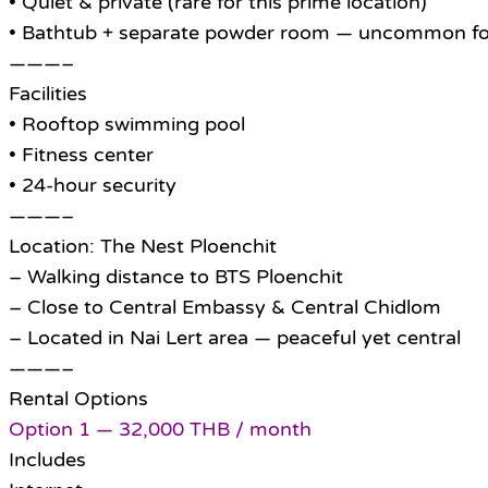
• Quiet & private (rare for this prime location)
• Bathtub + separate powder room — uncommon fo
———–
Facilities
• Rooftop swimming pool
• Fitness center
• 24-hour security
———–
Location: The Nest Ploenchit
– Walking distance to BTS Ploenchit
– Close to Central Embassy & Central Chidlom
– Located in Nai Lert area — peaceful yet central
———–
Rental Options
Option 1 — 32,000 THB / month
Includes