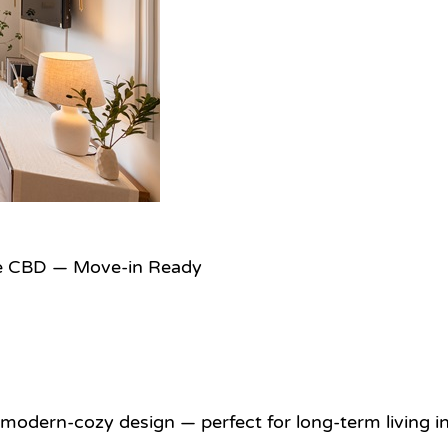
me CBD — Move-in Ready
modern-cozy design — perfect for long-term living i