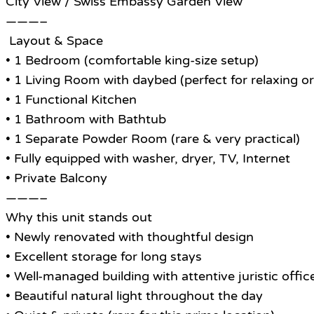
City View / Swiss Embassy Garden View
———–
Layout & Space
• 1 Bedroom (comfortable king-size setup)
• 1 Living Room with daybed (perfect for relaxing o
• 1 Functional Kitchen
• 1 Bathroom with Bathtub
• 1 Separate Powder Room (rare & very practical)
• Fully equipped with washer, dryer, TV, Internet
• Private Balcony
———–
Why this unit stands out
• Newly renovated with thoughtful design
• Excellent storage for long stays
• Well-managed building with attentive juristic offic
• Beautiful natural light throughout the day