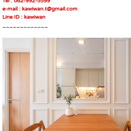
Tel : 062-992-5599
e-mail : kawiwan.t@gmail.com
Line ID : kawiwan
_____________