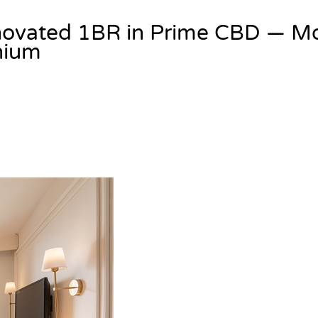
enovated 1BR in Prime CBD — M
nium