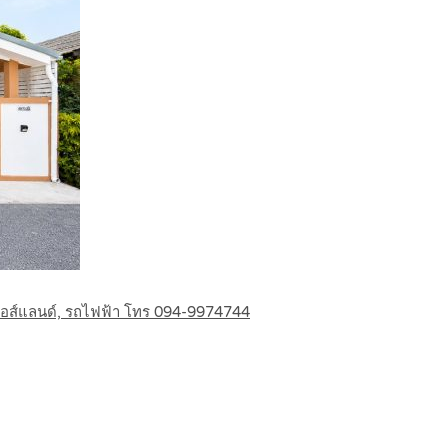
นไอส์แลนด์, รถไฟฟ้า โทร 094-9974744