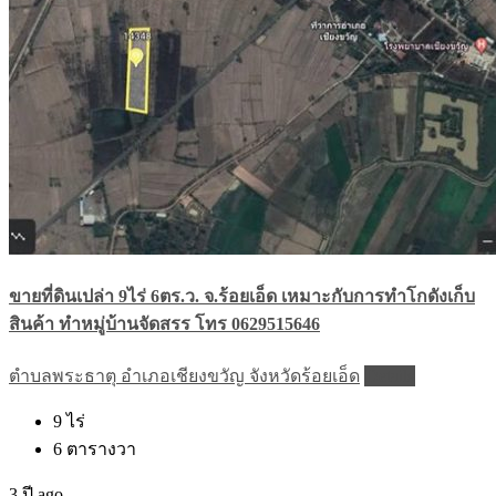
ขายที่ดินเปล่า 9ไร่ 6ตร.ว. จ.ร้อยเอ็ด เหมาะกับการทำโกดังเก็บ
สินค้า ทำหมู่บ้านจัดสรร โทร 0629515646
ตำบลพระธาตุ อำเภอเชียงขวัญ จังหวัดร้อยเอ็ด
Details
9
ไร่
6
ตารางวา
3 ปี ago