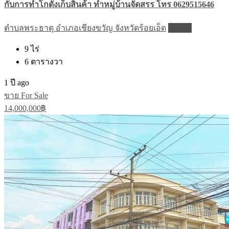
กับการทำโกดังเก็บสินค้า ทำหมู่บ้านจัดสรร โทร 0629515646
ตำบลพระธาตุ อำเภอเชียงขวัญ จังหวัดร้อยเอ็ด
Details
9
ไร่
6
ตารางวา
1 ปี ago
ขาย For Sale
14,000,000฿