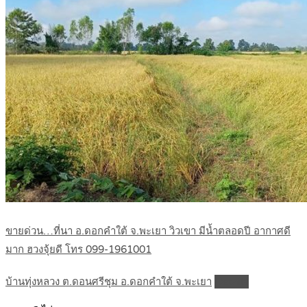
ขายด่วน…ที่นา อ.ดอกคำใต้ จ.พะเยา วิวเขา มีน้ำตลอดปี อากาศดี
มาก ฮวงจุ้ยดี โทร 099-1961001
บ้านทุ่งหลวง ต.ดอนศรีชุม อ.ดอกคำใต้ จ.พะเยา
Details