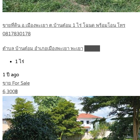
ขายที่ดิน อ.เมืองพะเยา ต.บ้านต๋อม 1 ไร่ โฉนด พร้อมโอน โทร
0817830178
ตำบล บ้านต๋อม อำเภอเมืองพะเยา พะเยา
Details
1
ไร่
1 ปี ago
ขาย For Sale
6,300฿