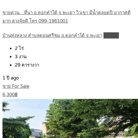
ขายด่วน…ที่นา อ.ดอกคำใต้ จ.พะเยา วิวเขา มีน้ำตลอดปี อากาศดี
มาก ฮวงจุ้ยดี โทร 099-1961001
บ้านทุ่งหลวง ตำบลดอนศรีชุม อ.ดอกคำใต้ จ.พะเยา
Details
2
ไร่
3
งาน
29
ตารางวา
1 ปี ago
ขาย For Sale
6,300฿