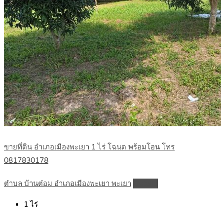
ขายที่ดิน อำเภอเมืองพะเยา 1 ไร่ โฉนด พร้อมโอน โทร
0817830178
ตำบล บ้านต๋อม อำเภอเมืองพะเยา พะเยา
Details
1
ไร่