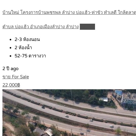
บ้านใหม่ โครงการบ้านพชรพล ลำปาง บ่อแฮ้ว-ท่าขัว ทำเลดี ใกล้ต
ตำบล บ่อแฮ้ว อำเภอเมืองลำปาง ลำปาง
Details
2-3
ห้องนอน
2
ห้องน้ำ
52-75
ตารางวา
2 ปี ago
ขาย For Sale
22,000฿