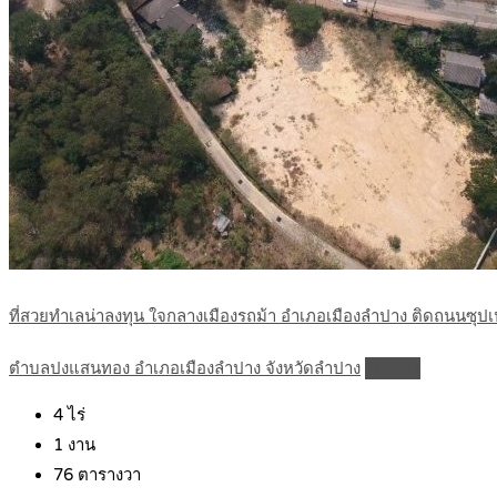
ที่สวยทำเลน่าลงทุน ใจกลางเมืองรถม้า อำเภอเมืองลำปาง ติดถนนซุปเ
ตำบลปงแสนทอง อำเภอเมืองลำปาง จังหวัดลำปาง
Details
4
ไร่
1
งาน
76
ตารางวา