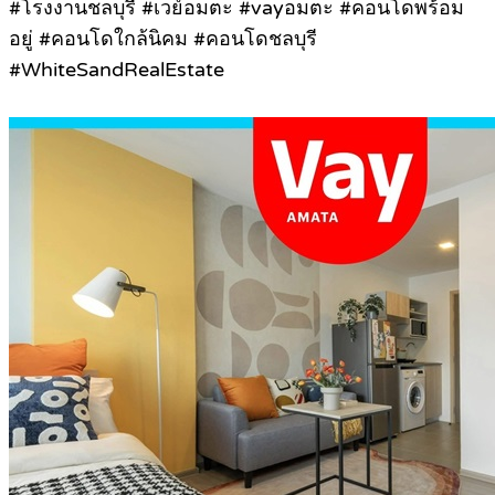
#โรงงานชลบุรี #เวย์อมตะ #vayอมตะ #คอนโดพร้อม
อยู่ #คอนโดใกล้นิคม #คอนโดชลบุรี
#WhiteSandRealEstate