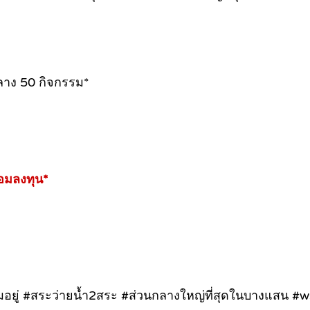
กลาง 50 กิจกรรม*
้อมลงทุน*
ยู่ #สระว่ายน้ำ2สระ #ส่วนกลางใหญ่ที่สุดในบางแสน