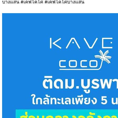
บางแสน #เคฟโคโค่ #เคฟโคโค่บางแสน