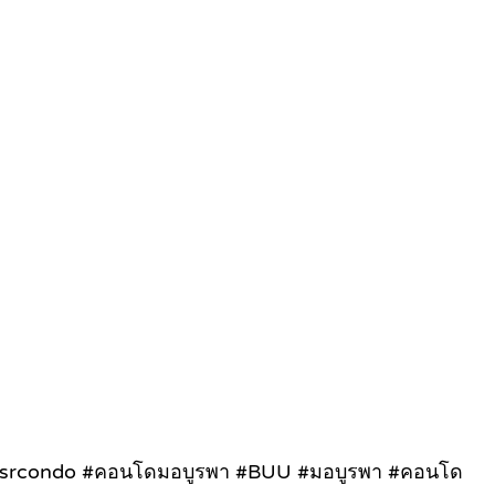
 #wsrcondo #คอนโดมอบูรพา #BUU #มอบูรพา #คอนโด