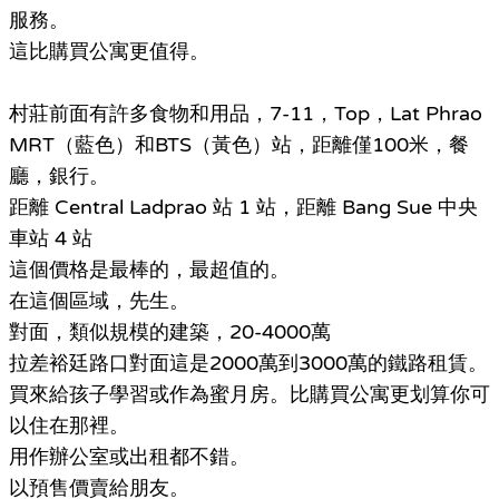
服務。
這比購買公寓更值得。
村莊前面有許多食物和用品，7-11，Top，Lat Phrao
MRT（藍色）和BTS（黃色）站，距離僅100米，餐
廳，銀行。
距離 Central Ladprao 站 1 站，距離 Bang Sue 中央
車站 4 站
這個價格是最棒的，最超值的。
在這個區域，先生。
對面，類似規模的建築，20-4000萬
拉差裕廷路口對面這是2000萬到3000萬的鐵路租賃。
買來給孩子學習或作為蜜月房。比購買公寓更划算你可
以住在那裡。
用作辦公室或出租都不錯。
以預售價賣給朋友。