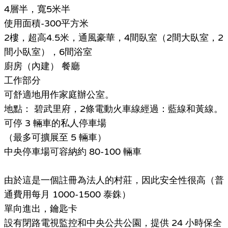
4層半，寬5米半
使用面積-300平方米
2樓，超高4.5米，通風豪華，4間臥室（2間大臥室，2
間小臥室），6間浴室
廚房（內建） 餐廳
工作部分
可舒適地用作家庭辦公室。
地點： 碧武里府，2條電動火車線經過：藍線和黃線。
可停 3 輛車的私人停車場
（最多可擴展至 5 輛車）
中央停車場可容納約 80-100 輛車
由於這是一個註冊為法人的村莊，因此安全性很高（普
通費用每月 1000-1500 泰銖）
單向進出，鑰匙卡
設有閉路電視監控和中央公共公園，提供 24 小時保全