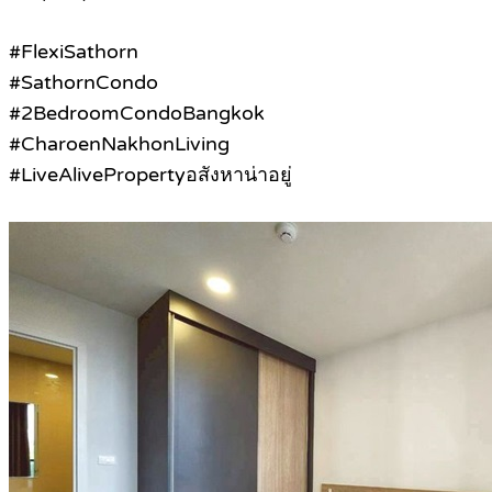
#FlexiSathorn
#SathornCondo
#2BedroomCondoBangkok
#CharoenNakhonLiving
#LiveAlivePropertyอสังหาน่าอยู่