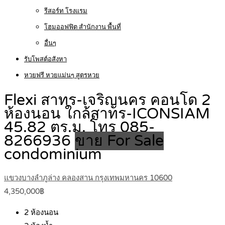
รีสอร์ท โรงแรม
โฮมออฟฟิต สำนักงาน พื้นที่
อื่นๆ
รับโพสต์อสังหา
หวยฟรี หวยแม่นๆ สูตรหวย
Flexi สาทร-เจริญนคร คอนโด 2
ห้องนอน ใกล้สาทร-ICONSIAM
45.82 ตร.ม. โทร 085-
8266936
ขาย For Sale
condominium
แขวงบางลำภูล่าง คลองสาน กรุงเทพมหานคร 10600
4,350,000฿
2
ห้องนอน