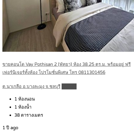
ขายคอนโด Vay Pothisan 2 (พัทยา) ห้อง 38.25 ตร.ม. พร้อมอยู่ ฟรี
เฟอร์นิเจอร์ทั้งห้อง โปรโมชั่นพิเศษ โทร 0811301456
ต.นาเกลือ อ.บางละมุง จ.ชลบุรี
Details
1
ห้องนอน
1
ห้องน้ำ
38
ตารางเมตร
1 ปี ago