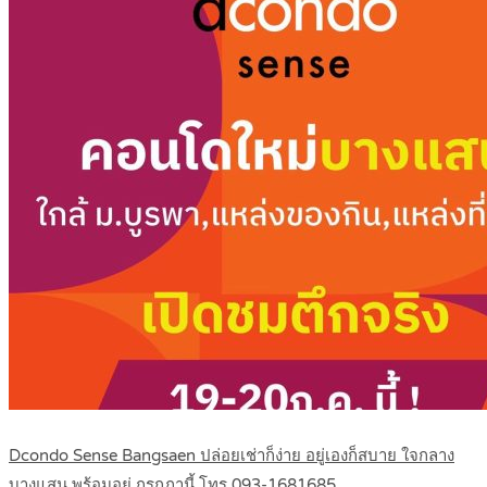
Dcondo Sense Bangsaen ปล่อยเช่าก็ง่าย อยู่เองก็สบาย ใจกลาง
บางแสน พร้อมอยู่ กรกฏานี้ โทร 093-1681685