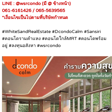
LINE : @wsrcondo (มี @ ข้างหน้า)
061-6161426 / 065-5639565
*เงื่อนไขเป็นไปตามที่บริษัทกำหนด
#WhiteSandRealEstate #DcondoCalm #Sansiri
#คอนโดรามคำแหง #คอนโดใกล้MRT #คอนโดพร้อม
อยู่ #ลงทุนอสังหา #wsrcondo