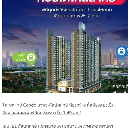
โครงการ J Condo สาทร-กัลปพฤกษ์ ห้องกว้าง กั้นห้องเเบ่งเป็น
สัดส่วน แถมเฟอร์นิเจอร์ครบ เริ่ม 1.49 ลบ.*
ถนน 81 กัลปพฤกษ์ แขวงบางแค เขตบางแค กรุงเทพมหานคร