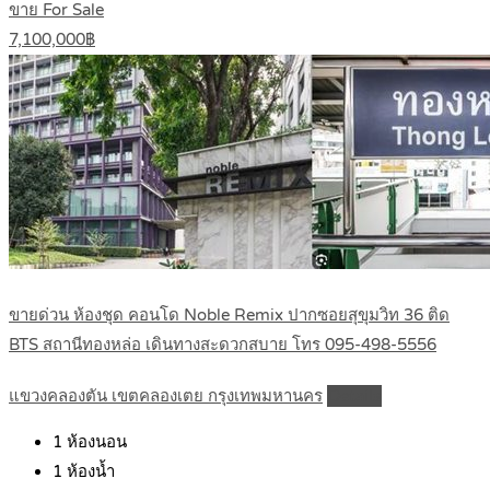
ขาย For Sale
7,100,000฿
ขายด่วน ห้องชุด คอนโด Noble Remix ปากซอยสุขุมวิท 36 ติด
BTS สถานีทองหล่อ เดินทางสะดวกสบาย โทร 095-498-5556
แขวงคลองตัน เขตคลองเตย กรุงเทพมหานคร
Details
1
ห้องนอน
1
ห้องน้ำ