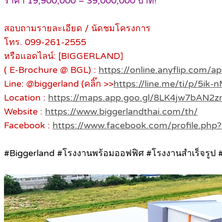
ราคา 19,900,000 – 39,000,000 บาท!
สอบถามรายละเอียด / นัดชมโครงการ
โทร. 099-261-2555
หรือแอดไลน์: [ฺBIGGERLAND]
( E-Brochure @ BGL) :
https://online.anyflip.com/a
Line: @biggerland (คลิ๊ก >>
https://line.me/ti/p/5i
Location :
https://maps.app.goo.gl/8LK4jw7bAN2
Website :
https://www.biggerlandthai.com/th/
Facebook :
https://www.facebook.com/profile.ph
#Biggerland #โรงงานพร้อมออฟฟิศ #โรงงานสำเร็จรูป 