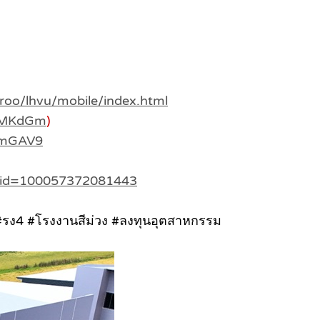
proo/lhvu/mobile/index.html
k-nMKdGm
)
zmGAV9
p?id=100057372081443
#รง4 #โรงงานสีม่วง #ลงทุนอุตสาหกรรม