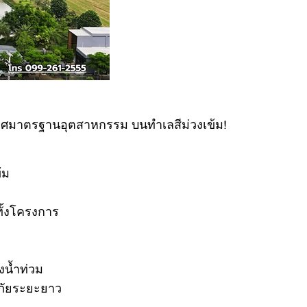
มาตรฐานอุตสาหกรรม บนทำเลสีม่วงเข้ม!
้ม
้งโครงการ
งน้ำท่วม
ดภัยระยะยาว