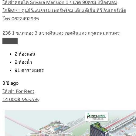
ให้เช่าคอนโด Srivara Mansion 1 ขนาด 90ตรม 2ห้องนอน
ใกล้MRT ศูนย์วัฒนธรรม เฟอร์พร้อม เตียง ตู้เย็น ทีวี อินเตอร์เน็ต
โทร 0622492935
236 1 ซ.นาทอง 3 แขวงดินแดง เขตดินแดง กรุงเทพมหานคร
Details
2
ห้องนอน
2
ห้องน้ำ
91
ตารางเมตร
3 ปี ago
ให้เช่า For Rent
14,000฿
Monthly