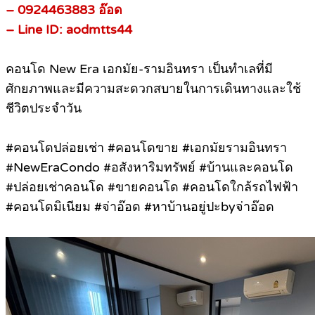
– 0924463883 อ๊อด
– Line ID: aodmtts44
คอนโด New Era เอกมัย-รามอินทรา เป็นทำเลที่มี
ศักยภาพและมีความสะดวกสบายในการเดินทางและใช้
ชีวิตประจำวัน
#คอนโดปล่อยเช่า #คอนโดขาย #เอกมัยรามอินทรา
#NewEraCondo #อสังหาริมทรัพย์ #บ้านและคอนโด
#ปล่อยเช่าคอนโด #ขายคอนโด #คอนโดใกล้รถไฟฟ้า
#คอนโดมิเนียม #จ่าอ๊อด #หาบ้านอยู่ปะbyจ่าอ๊อด