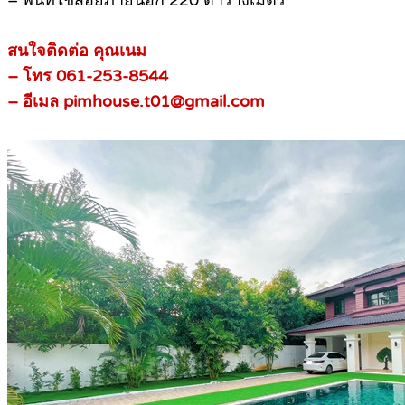
– พื้นที่ใช่สอยภายนอก 220 ตารางเมตร
สนใจติดต่อ คุณเนม
– โทร 061-253-8544
– อีเมล pimhouse.t01@gmail.com