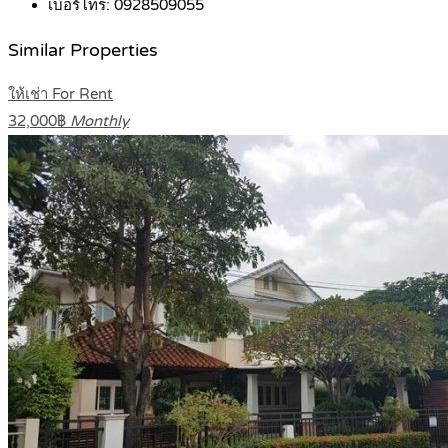
เบอร์โทร:
0928509055
Similar Properties
ให้เช่า For Rent
32,000฿
Monthly