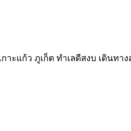
นอน เกาะแก้ว ภูเก็ต ทำเลดีสงบ เด