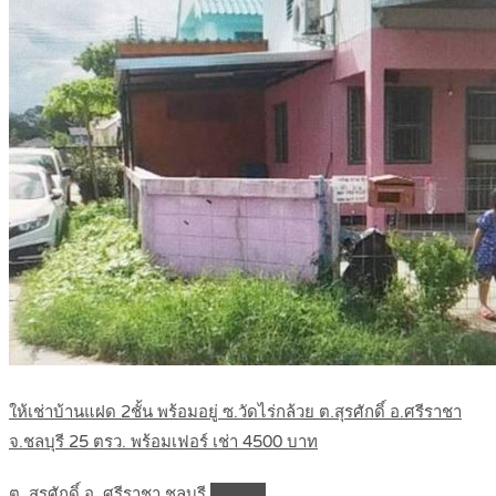
ให้เช่าบ้านแฝด 2ชั้น พร้อมอยู่ ซ.วัดไร่กล้วย ต.สุรศักดิ์ อ.ศรีราชา
จ.ชลบุรี 25 ตรว. พร้อมเฟอร์ เช่า 4500 บาท
ต. สุรศักดิ์ อ. ศรีราชา ชลบุรี
Details