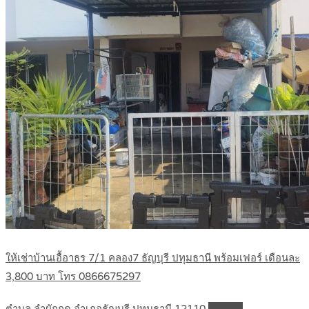
ให้เช่าบ้านเอื้อาธร 7/1 คลอง7 ธัญบุรี ปทุมธานี พร้อมเฟอร์ เดือนละ
3,800 บาท โทร 0866675297