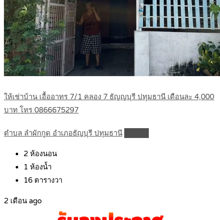
ให้เช่าบ้าน เอื้ออาทร 7/1 คลอง 7 ธัญญบุรี ปทุมธานี เดือนละ 4,000
บาท โทร 0866675297
ตำบล ลำผักกูด อำเภอธัญบุรี ปทุมธานี
Details
2
ห้องนอน
1
ห้องน้ำ
16
ตารางวา
2 เดือน ago