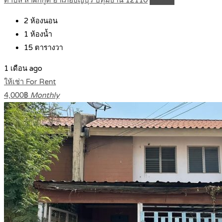
ตำบล ลำผักกูด อำเภอธัญบุรี ปทุมธานี 12110
Details
2
ห้องนอน
1
ห้องน้ำ
15
ตารางวา
1 เดือน ago
ให้เช่า For Rent
4,000฿
Monthly