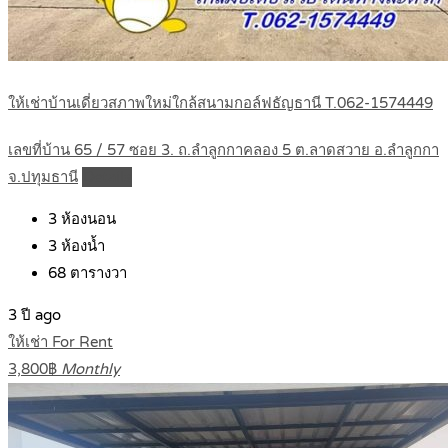
ให้เช่าบ้านเดี่ยวสภาพใหม่ใกล้สนามกอล์ฟธัญธานี T.062-1574449
เลขที่บ้าน 65 / 57 ซอย 3. ถ.ลำลูกกาคลอง 5 ต.ลาดสวาย อ.ลำลูกกา
จ.ปทุมธานี
Details
3
ห้องนอน
3
ห้องน้ำ
68
ตารางวา
3 ปี ago
ให้เช่า For Rent
3,800฿
Monthly