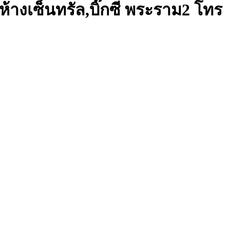
ล้ห้างเซ็นทรัล,บิ๊กซี พระราม2 โทร