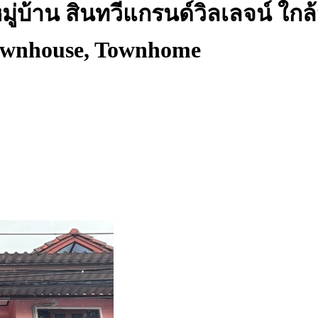
่ หมู่บ้าน สินทวีแกรนด์วิลเลจน์ ใก
wnhouse, Townhome