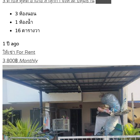
3 ตำบล คูคต อำเภอ ลำลูกกา จังหวัด ปทุมธานี
Details
3
ห้องนอน
1
ห้องน้ำ
16
ตารางวา
1 ปี ago
ให้เช่า For Rent
3,800฿
Monthly