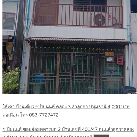
ให้เช่า บ้านเดี่ยว ซ.ปิยนนท์ คลอง 3 ลำลูกกา ปทุมธานี 4,000 บาท
ต่อเดือน โทร 083-7727472
ซ.ปิยนนท์ ซอยย่อยทหารบก 2 บ้านเลขที่ 401/47 ถนนลำลูกกาคลอง