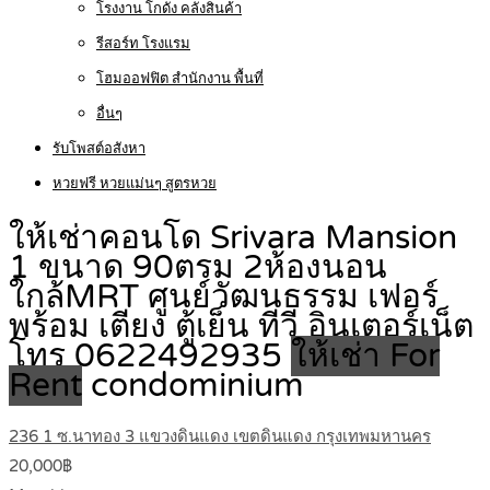
โรงงาน โกดัง คลังสินค้า
รีสอร์ท โรงแรม
โฮมออฟฟิต สำนักงาน พื้นที่
อื่นๆ
รับโพสต์อสังหา
หวยฟรี หวยแม่นๆ สูตรหวย
ให้เช่าคอนโด Srivara Mansion
1 ขนาด 90ตรม 2ห้องนอน
ใกล้MRT ศูนย์วัฒนธรรม เฟอร์
พร้อม เตียง ตู้เย็น ทีวี อินเตอร์เน็ต
โทร 0622492935
ให้เช่า For
Rent
condominium
236 1 ซ.นาทอง 3 แขวงดินแดง เขตดินแดง กรุงเทพมหานคร
20,000฿