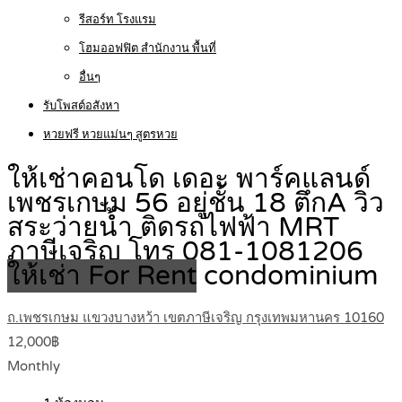
รีสอร์ท โรงแรม
โฮมออฟฟิต สำนักงาน พื้นที่
อื่นๆ
รับโพสต์อสังหา
หวยฟรี หวยแม่นๆ สูตรหวย
ให้เช่าคอนโด เดอะ พาร์คแลนด์
เพชรเกษม 56 อยู่ชั้น 18 ตึกA วิว
สระว่ายน้ำ ติดรถไฟฟ้า MRT
ภาษีเจริญ โทร 081-1081206
ให้เช่า For Rent
condominium
ถ.เพชรเกษม แขวงบางหว้า เขตภาษีเจริญ กรุงเทพมหานคร 10160
12,000฿
Monthly