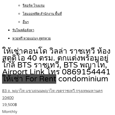
รีสอร์ท โรงแรม
โฮมออฟฟิต สำนักงาน พื้นที่
อื่นๆ
รับโพสต์อสังหา
หวยฟรี หวยแม่นๆ สูตรหวย
ให้เช่าคอนโด วิลล่า ราชเทวี ห้อง
สตูดิโอ 40 ตรม. ตกแต่งพร้อมอยู่
ใกล้ BTS ราชเทวี, BTS พญาไท,
Airport Link โทร 0869154441
ให้เช่า For Rent
condominium
83 ถ. พญาไท แขวงถนนพญาไท เขตราชเทวี กรุงเทพมหานคร
10400
19,500฿
Monthly