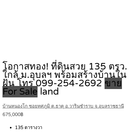
โอกาสทอง! ที่ดินสวย 135 ตรว.
ใกล้ ม.อุบลฯ พร้อมสร้างบ้านใน
ฝัน โทร 099-254-2692
ขาย
For Sale
land
บ้านหนองโก ซอยทศภูมิ ต.ธาตุ อ.วารินชำราบ จ.อุบลราชธานี
675,000฿
135
ตารางวา