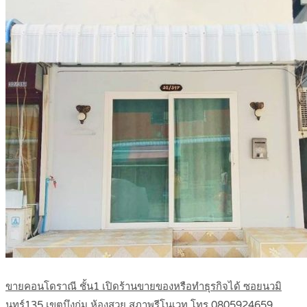
ขายคอนโดราณี ชั้น1 เปิดร้านขายของหรือทำธุรกิจได้ ซอยนวมิ
นทร์135 เขตบึงกุ่ม ห้องสวย สภาพรีโนเวท โทร 0805924659