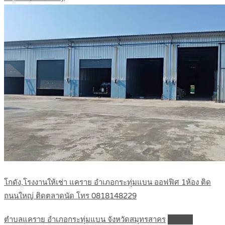
โกดัง,โรงงานให้เช่า แคราย อำเภอกระทุ่มแบน ออฟฟิศ 1ห้อง ติด
ถนนใหญ่ ติดตลาดนัด โทร 0818148229
ตำบลแคราย อำเภอกระทุ่มแบน จังหวัดสมุทรสาคร
Details