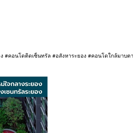
อนโดติดเซ็นทรัล #อสังหาระยอง #คอนโดใกล้มาบตาพุ