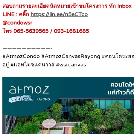
สอบถามรายละเอียดนัดหมายเข้าชมโครงการ ทัก Inbox
LINE : คลิ๊ก
https://lin.ee/n5eCTco
@condowsr
โทร 065-5639565 / 093-1681685
——————————-
#AtmozCondo #AtmozCanvasRayong #คอนโดระยอง #ค
อยู่ #แอทโมซแคนวาส #wsrcanvas
.