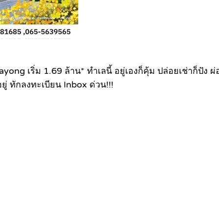
ong เริ่ม 1.69 ล้าน* ทำเลนี้ อยู่เองก็คุ้ม ปล่อยเช่าก็ปั
ู่ ทักลงทะเบียน Inbox ด่วน!!!