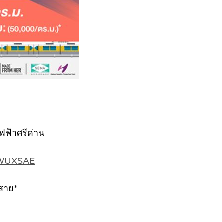
ฟฟ้าศรีด่าน
/2WUXSAE
 สาย*