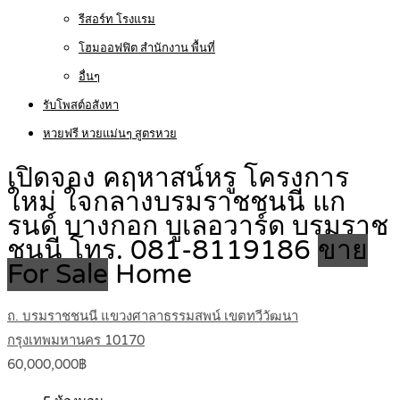
รีสอร์ท โรงแรม
โฮมออฟฟิต สำนักงาน พื้นที่
อื่นๆ
รับโพสต์อสังหา
หวยฟรี หวยแม่นๆ สูตรหวย
เปิดจอง คฤหาสน์หรู โครงการ
ใหม่ ใจกลางบรมราชชนนี แก
รนด์ บางกอก บูเลอวาร์ด บรมราช
ชนนี โทร. 081-8119186
ขาย
For Sale
Home
ถ. บรมราชชนนี แขวงศาลาธรรมสพน์ เขตทวีวัฒนา
กรุงเทพมหานคร 10170
60,000,000฿