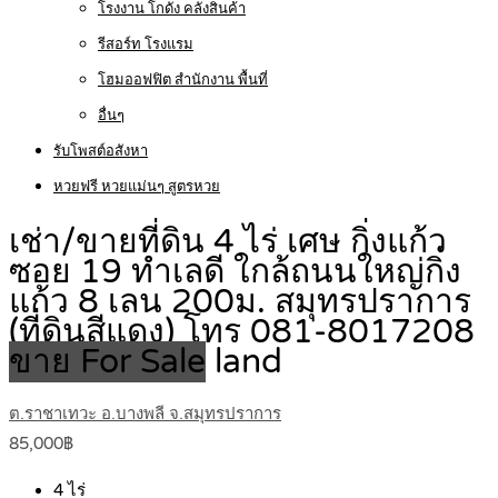
โรงงาน โกดัง คลังสินค้า
รีสอร์ท โรงแรม
โฮมออฟฟิต สำนักงาน พื้นที่
อื่นๆ
รับโพสต์อสังหา
หวยฟรี หวยแม่นๆ สูตรหวย
เช่า/ขายที่ดิน 4 ไร่ เศษ กิ่งแก้ว
ซอย 19 ทำเลดี ใกล้ถนนใหญ่กิ่ง
แก้ว 8 เลน 200ม. สมุทรปราการ
(ที่ดินสีแดง) โทร 081-8017208
ขาย For Sale
land
ต.ราชาเทวะ อ.บางพลี จ.สมุทรปราการ
85,000฿
4
ไร่