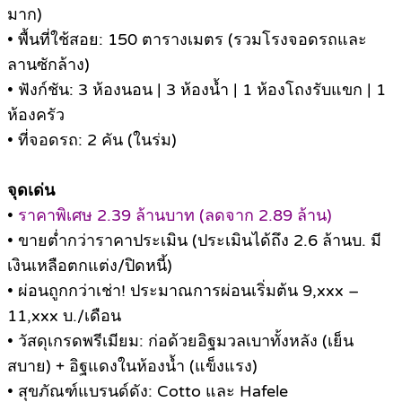
มาก)
• พื้นที่ใช้สอย: 150 ตารางเมตร (รวมโรงจอดรถและ
ลานซักล้าง)
• ฟังก์ชัน: 3 ห้องนอน | 3 ห้องน้ำ | 1 ห้องโถงรับแขก | 1
ห้องครัว
• ที่จอดรถ: 2 คัน (ในร่ม)
จุดเด่น
•
ราคาพิเศษ 2.39 ล้านบาท (ลดจาก 2.89 ล้าน)
• ขายต่ำกว่าราคาประเมิน (ประเมินได้ถึง 2.6 ล้านบ. มี
เงินเหลือตกแต่ง/ปิดหนี้)
• ผ่อนถูกกว่าเช่า! ประมาณการผ่อนเริ่มต้น 9,xxx –
11,xxx บ./เดือน
• วัสดุเกรดพรีเมียม: ก่อด้วยอิฐมวลเบาทั้งหลัง (เย็น
สบาย) + อิฐแดงในห้องน้ำ (แข็งแรง)
• สุขภัณฑ์แบรนด์ดัง: Cotto และ Hafele