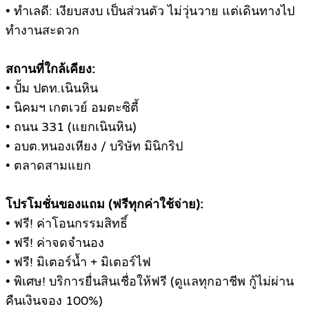
• ทำเลดี: เงียบสงบ เป็นส่วนตัว ไม่วุ่นวาย แต่เดินทางไป
ทำงานสะดวก
สถานที่ใกล้เคียง:
• ปั้ม ปตท.เนินหิน
• นิคมฯ เกตเวย์ อมตะซิตี้
• ถนน 331 (แยกเนินหิน)
• อบต.หนองเหียง / บริษัท มินิกริป
• ตลาดสามแยก
โปรโมชั่นของแถม (ฟรีทุกค่าใช้จ่าย):
• ฟรี! ค่าโอนกรรมสิทธิ์
• ฟรี! ค่าจดจำนอง
• ฟรี! มิเตอร์น้ำ + มิเตอร์ไฟ
• พิเศษ! บริการยื่นสินเชื่อให้ฟรี (ดูแลทุกอาชีพ กู้ไม่ผ่าน
คืนเงินจอง 100%)