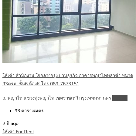
ให้เช่า สำนักงาน ใจกลางกรุง ย่านธุรกิจ อาคารพญาไทพลาซ่า ขนาด
93ตรม. ชั้น6 ห้องK โทร.089-7673151
ถ. พญาไท แขวงทุ่งพญาไท เขตราชเทวี กรุงเทพมหานคร
Details
93
ตารางเมตร
2 ปี ago
ให้เช่า For Rent