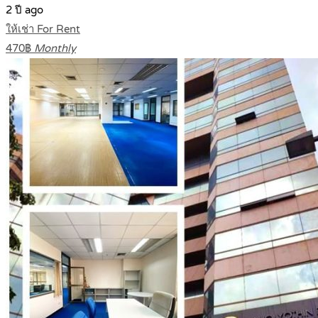
2 ปี ago
ให้เช่า For Rent
470฿
Monthly