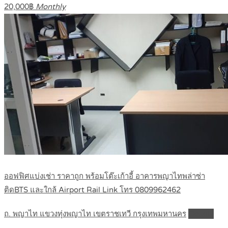
20,000฿
Monthly
ออฟฟิศแบ่งเช่า ราคาถูก พร้อมโต๊ะเก้าอี้ อาคารพญาไทพล่าซ่า
ติดBTS และใกล้ Airport Rail Link โทร 0809962462
ถ. พญาไท แขวงทุ่งพญาไท เขตราชเทวี กรุงเทพมหานคร
Details