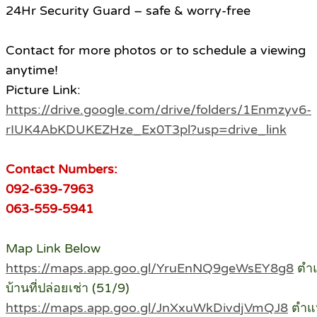
24Hr Security Guard – safe & worry-free
Contact for more photos or to schedule a viewing
anytime!
Picture Link:
https://drive.google.com/drive/folders/1Enmzyv6-
rIUK4AbKDUKEZHze_Ex0T3pl?usp=drive_link
Contact Numbers:
092-639-7963
063-559-5941
Map Link Below
https://maps.app.goo.gl/YruEnNQ9geWsEY8g8
ตำแ
บ้านที่ปล่อยเช่า (51/9)
https://maps.app.goo.gl/JnXxuWkDivdjVmQJ8
ตำแ