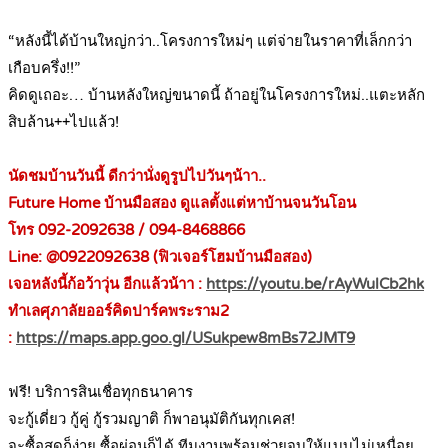
.
“หลังนี้ได้บ้านใหญ่กว่า..โครงการใหม่ๆ แต่จ่ายในราคาที่เล็กกว่า
เกือบครึ่ง!!”
คิดดูเถอะ… บ้านหลังใหญ่ขนาดนี้ ถ้าอยู่ในโครงการใหม่..แตะหลัก
สิบล้าน++ไปแล้ว!
.
นัดชมบ้านวันนี้ ดีกว่านั่งดูรูปไปวันๆน้าา..
Future Home บ้านมือสอง ดูแลตั้งแต่หาบ้านจนวันโอน
โทร 092-2092638 / 094-8468866
Line: @0922092638 (ฟิวเจอร์โฮมบ้านมือสอง)
เจอหลังนี้ก้อว้าวุ่น อีกแล้วน้าา :
https://youtu.be/rAyWulCb2hk
ทำเลศุภาลัยออร์คิดปาร์คพระราม2
:
https://maps.app.goo.gl/USukpew8mBs72JMT9
.
ฟรี! บริการสินเชื่อทุกธนาคาร
จะกู้เดี่ยว กู้คู่ กู้รวมญาติ ก็พาอนุมัติกันทุกเคส!
จะซื้อสดก็ง่าย ซื้อผ่อนก็ได้ ทีมงานพร้อมช่วยจบให้แบบไม่เหนื่อย