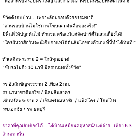
“พอสำหรับครอบครัวใหญ่ และกำลังดีสำหรับคนชอบพื้นที่ส่วนตัว!”
.
ชีวิตดีรอบบ้าน… เพราะล้อมรอบด้วยธรรมชาติ
“สวนรอบบ้านไม่ใช่ภาพโฆษณา มันคือของจริง!”
มีพื้นที่ให้ปลูกต้นไม้ ทำสวน หรือแม้แต่จัดปาร์ตี้ในสวนก็ยังได้!
“ใครฝันว่าสักวันจะนั่งจิบกาแฟใต้ต้นส้มโอของตัวเอง ที่นี่ทำได้ทันที!”
.
ทำเลติดพระราม 2 = ใกล้ทุกอย่าง!
“ขับรถไม่ถึง 10 นาที มีครบหมดทั้งชีวิต”
.
รร.อัสสัมชัญพระราม 2 เพียง 2 กม.
รร.นานาชาตินอริช / นิคมสินสาคร
เซ็นทรัลพระราม 2 / เซ็นทรัลมหาชัย / แม็คโคร / โฮมโปร
รพ.เอกชัย / รพ.ธนบุรี
.
ราคาที่คุณจับต้องได้… ได้บ้านเหมือนคฤหาสน์! แต่จ่าย.. เพียง 6.3
ล้านเท่านั้น