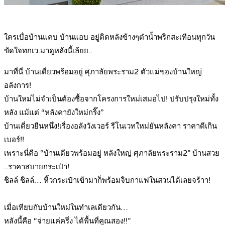
.
ใครเบื่อบ้านแคบ บ้านแอบ อยู่ติดหลังข้างๆตำน้ำพริกสะเทือนทุกวัน
ขัดใจทกเว.มาดูหลังนี้เล้ยย..
มาที่นี่ บ้านเดี่ยวพร้อมอยู่ ศุภาลัยพระราม2 ตัวแม่ของบ้านใหญ่
อลังการ!
บ้านใหม่ไม่จำเป็นต้องซื้อจากโครงการใหม่เสมอไป! ปรับปรุงใหม่ทั้ง
หลัง แม้แต่ “หลังคายังใหม่กริ๊ง”
บ้านเดี่ยวยืนหนึ่ง!เรื่องอลังวังเวอร์ รีโนเวทใหม่ยันหลังคา ราคาดีเกิน
เบอร์!!
เพราะนี่คือ “บ้านเดียวพร้อมอยู่ หลังใหญ่ ศุภาลัยพระราม2” บ้านสวย
..ราคาสบายกระเป๋า!
ชิลล์ ชิลล์… หิ้วกระเป๋าเข้ามาก็พร้อมจิบกาแฟในสวนได้เลยจร้าา!
.
เมื่อเทียบกับบ้านใหม่ในทำเลเดียวกัน…
หลังนี้คือ “จ่ายแค่ครึ่ง ได้พื้นที่คูณสอง!!”