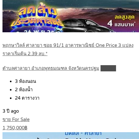
พฤกษาวิลล์ ศาลายา ซอย 91/1 อาคารพาณิชย์ One Price 3 แปลง
ราคาเริ่มต้น 2.39 ลบ.*
ตำบลศาลายา อำเภอพุทธมณฑล จังหวัดนครปฐม
Details
3
ห้องนอน
2
ห้องน้ำ
24
ตารางวา
3 ปี ago
ขาย For Sale
1,750,000฿