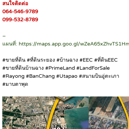
สนใจติดต่อ
064-546-9789
099-532-8789
–
แผนที่: https://maps.app.goo.gl/wZeA65xZhvTS1H
#ขายที่ดิน #ที่ดินระยอง #บ้านฉาง #EEC #ที่ดินEEC
#ขายที่ดินบ้านฉาง #PrimeLand #LandForSale
#Rayong #BanChang #Utapao #สนามบินอู่ตะเภา
#มาบตาพุด