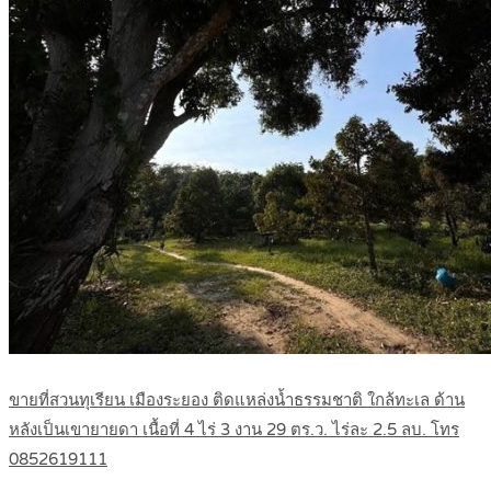
ขายที่สวนทุเรียน เมืองระยอง ติดแหล่งน้ำธรรมชาติ ใกล้ทะเล ด้าน
หลังเป็นเขายายดา เนื้อที่ 4 ไร่ 3 งาน 29 ตร.ว. ไร่ละ 2.5 ลบ. โทร
0852619111