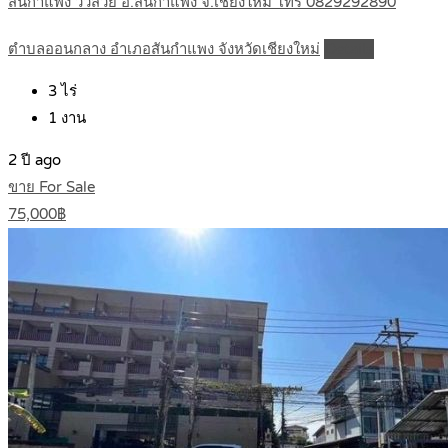
สันกำแพง วิวสวย อ.สันกำแพง จ.เชียงใหม่ โทร 0829292890
ตำบลออนกลาง อำเภอสันกำแพง จังหวัดเชียงใหม่
Details
3
ไร่
1
งาน
2 ปี ago
ขาย For Sale
75,000฿