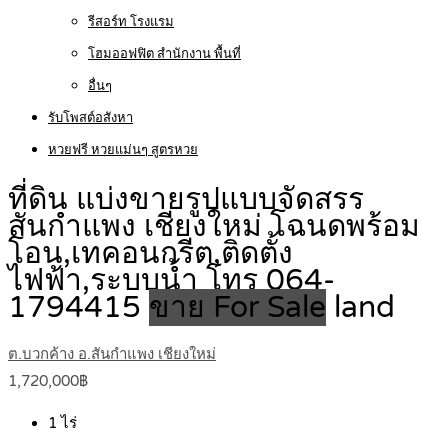
รีสอร์ท โรงแรม
โฮมออฟฟิต สำนักงาน พื้นที่
อื่นๆ
รับโพสต์อสังหา
หวยฟรี หวยแม่นๆ สูตรหวย
ที่ดิน แบ่งขายรูปแบบจัดสรร
สันกำแพง เชียงใหม่ โฉนดพร้อม
โอน,เทคอนกรีต,ติดตั้ง
ไฟฟ้า,ระบบน้ำ โทร 064-
1794415
ขาย For Sale
land
ต.บวกค้าง อ.สันกำแพง เชียงใหม่
1,720,000฿
1
ไร่