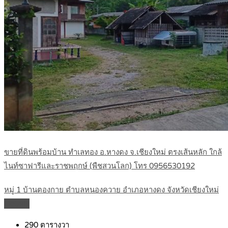
ขายที่ดินพร้อมบ้าน ทำเลทอง อ.หางดง จ.เชียงใหม่ ตรงเส้นหลัก ใกล้
ไนท์ซาฟารีและราชพฤกษ์ (พืชสวนโลก) โทร 0956530192
หมู่ 1 บ้านตองกาย ตำบลหนองควาย อำเภอหางดง จังหวัดเชียงใหม่
Details
290
ตารางวา