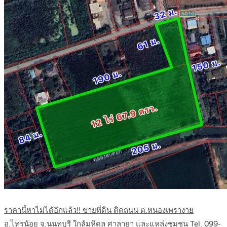
ราคานี้หาไม่ได้อีกแล้ว!! ขายที่ดิน ติดถนน ต.หนองเพรางาย
อ.ไทรน้อย จ.นนทบุรี ใกล้มหิดล ศาลายา และแหล่งชุมชน Tel. 099-