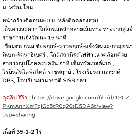
ม. พร้อมโอน
หน้ากว้างติดถนน60 ม. หลังติดคลองสวย
เดินทางสะดวก ใกล้ถนนหลักหลายเส้นทาง ห่างจากศูนย์
ราชการแจ้งวัฒนะ 15 นาที
เชื่อมต่อ ถนน ชัยพฤกษ์-ราชพฤกษ์-แจ้งวัฒนะ-กาญจนา
ภิเษก-รัตนาธิเบศร์ , ใกล้สถานีรถไฟฟ้า ,แวดล้อมด้วย
สาธารณูปโภคครบครัน อาทิ เซ็นทรัลเวสต์เกต ,
โรบินสันไลฟ์สไตล์ ราชพฤกษ์ , โรงเรียนนานาชาติ
DBS, โรงเรียนนานาชาติ SISB ฯลฯ
ดูคลิป รีวิว :
https://drive.google.com/file/d/1PCZ-
PKmAnhXzrFqjGc5tR0q20tD5DA6t/view?
usp=sharing
เนื้อที่ 35-1-2 ไร่