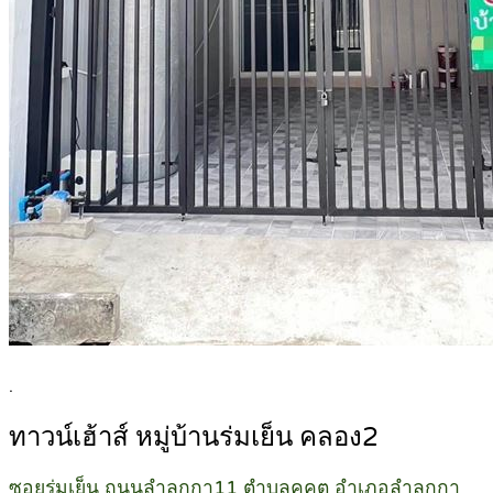
.
ทาวน์เฮ้าส์ หมู่บ้านร่มเย็น คลอง2
ซอยร่มเย็น ถนนลำลูกกา11 ตำบลคูคต อำเภอลำลูกกา