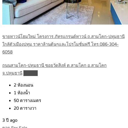
ขายทาวน์โฮมใหม่ โครงการ ภัทรแกรนด์ทาวน์ ถ.สามโคก-ปทุมธานี
ใกลัตัวเมืองปทุม ราคาล้านต้นๆและโปรโมชั่นฟรี โทร.086-304-
6058
ถนนสามโคก-ปทุมธานี ซอยวัดสิงห์ ต.สามโคก อ.สามโคก
จ.ปทุมธานี
Details
2
ห้องนอน
1
ห้องน้ำ
50
ตารางเมตร
20
ตารางวา
3 ปี ago
ขาย For Sale