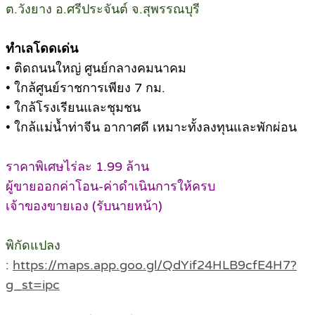
ต.วังยาง อ.ศรีประจันต์ จ.สุพรรณบุรี
ทำเลโดดเด่น
• ติดถนนใหญ่ ศูนย์กลางคมนาคม
• ใกล้ศูนย์ราชการเพียง 7 กม.
• ใกล้โรงเรียนและชุมชน
• ใกล้แม่น้ำท่าจีน อากาศดี เหมาะทั้งลงทุนและพักผ่อน
ราคาพิเศษไร่ละ 1.99 ล้าน
ผู้ขายออกค่าโอน-ค่าดำเนินการให้ครบ
เจ้าของขายเอง (รับนายหน้า)
พิกัดแปลง
:
https://maps.app.goo.gl/QdYif24HLB9cfE4H7?
g_st=ipc