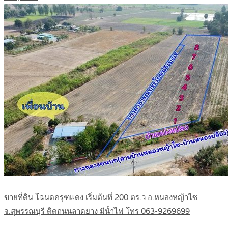
ขายที่ดิน โฉนดครุฑแดง เริ่มต้นที่ 200 ตร.ว อ.หนองหญ้าไซ
จ.สุพรรณบุรี ติดถนนลาดยาง มีน้ำไฟ โทร 063-9269699