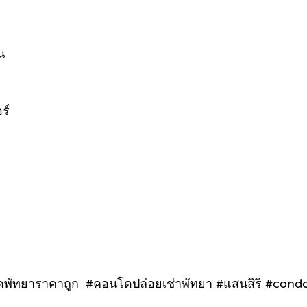
น
ร์
ทยาราคาถูก #คอนโดปล่อยเช่าพัทยา #แสนสิริ #condop