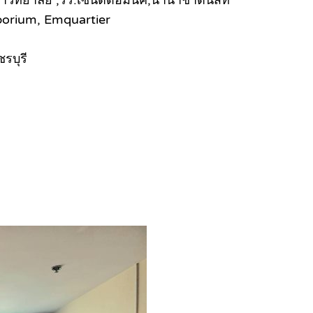
porium, Emquartier
รบุรี