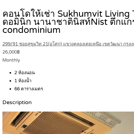
คอนโดให้เช่า Sukhumvit Living T
ดอมินิก นานาชาตินิสท์Nist ตึกแ
condominium
299/91 ซอยสุขุมวิท 21(อโศก) แขวงคลองเตยเหนือ เขตวัฒนา กรุง
26,000฿
Monthly
2
ห้องนอน
1
ห้องน้ำ
66
ตารางเมตร
Description