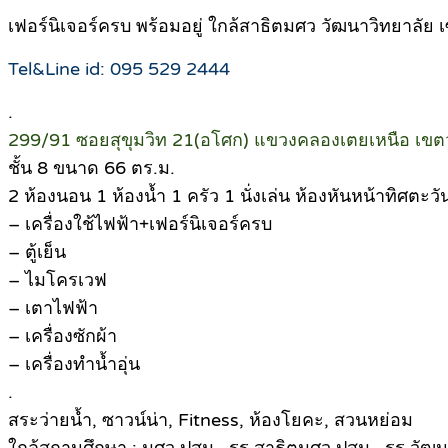
เฟอร์นิเจอร์ครบ พร้อมอยู่ ใกล้สาธิตมศว วัฒนาวิทยาลัย เ
Tel&Line id: 095 529 2444
.
299/91 ซอยสุขุมวิท 21(อโศก) แขวงคลองเตยเหนือ เขต
ชั้น 8 ขนาด 66 ตร.ม.
2 ห้องนอน 1 ห้องน้ำ 1 ครัว 1 นั่งเล่น ห้องหันหน้าทิศตะวั
– เครื่องใช้ไฟฟ้า+เฟอร์นิเจอร์ครบ
– ตู้เย็น
– ไมโครเวฟ
– เตาไฟฟ้า
– เครื่องซักผ้า
– เครื่องทำน้ำอุ่น
.
สระว่ายน้ำ, ซาวน์น่า, Fitness, ห้องโยคะ, สวนหย่อม
ใกล้สถานศึกษา : มศว.ปสม., รร.สาธิตมศว.ปสม., รร.วัฒนา