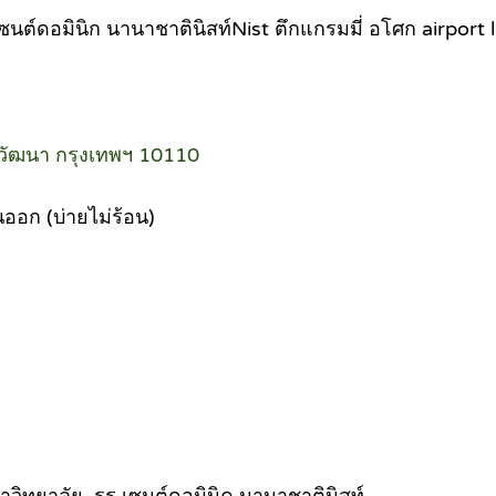
ซนต์ดอมินิก นานาชาตินิสท์Nist ตึกแกรมมี่ อโศก airport l
วัฒนา กรุงเทพฯ 10110
นออก (บ่ายไม่ร้อน)
วิทยาลัย ,รร.เซนต์ดอมินิค,นานาชาตินิสท์