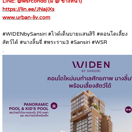
LINE: @wsrcondo (มี @ ข้างหน้า)
https://lin.ee/JNajiXs
www.urban-liv.com
#WIDENbySansiri #ไวด์เด็นบายแสนสิริ #คอนโดเลี้ยง
สัตว์ได้ #นางลิ้นจี่ #พระราม3 #Sansiri #WSR
.