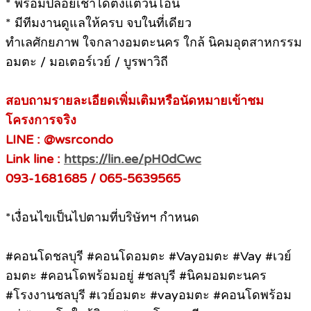
* พร้อมปล่อยเช่าได้ตั้งแต่วันโอน
* มีทีมงานดูแลให้ครบ จบในที่เดียว
ทำเลศักยภาพ ใจกลางอมตะนคร ใกล้ นิคมอุตสาหกรรม
อมตะ / มอเตอร์เวย์ / บูรพาวิถี
สอบถามรายละเอียดเพิ่มเติมหรือนัดหมายเข้าชม
โครงการจริง
LINE : @wsrcondo
Link line :
https://lin.ee/pH0dCwc
093-1681685 / 065-5639565
*เงื่อนไขเป็นไปตามที่บริษัทฯ กำหนด
#คอนโดชลบุรี #คอนโดอมตะ #Vayอมตะ #Vay #เวย์
อมตะ #คอนโดพร้อมอยู่ #ชลบุรี #นิคมอมตะนคร
#โรงงานชลบุรี #เวย์อมตะ #vayอมตะ #คอนโดพร้อม