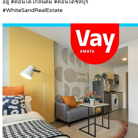
อยู่ #คอนโดใกล้นิคม #คอนโดชลบุรี
#WhiteSandRealEstate