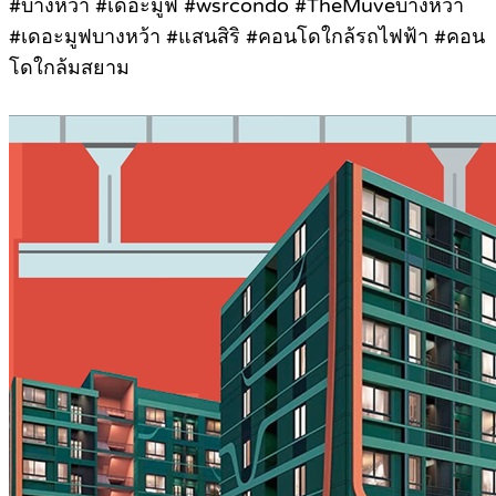
#บางหว้า #เดอะมูฟ #wsrcondo #TheMuveบางหว้า
#เดอะมูฟบางหว้า #แสนสิริ #คอนโดใกล้รถไฟฟ้า #คอน
โดใกล้มสยาม