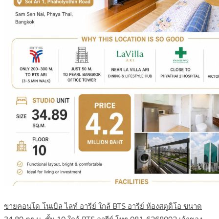
ขายคอนโด โนเบิล ไลท์ อารีย์ ใกล้ BTS อารีย์ ห้องสตูดิโอ ขนาด