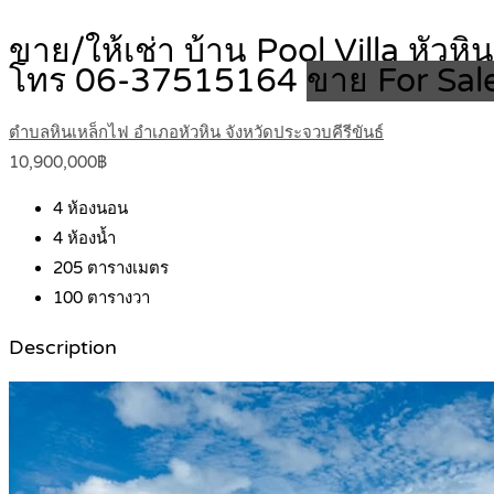
ขาย/ให้เช่า บ้าน Pool Villa หัวห
โทร 06-37515164
ขาย For Sal
ตำบลหินเหล็กไฟ อำเภอหัวหิน จังหวัดประจวบคีรีขันธ์
10,900,000฿
4
ห้องนอน
4
ห้องน้ำ
205
ตารางเมตร
100
ตารางวา
Description